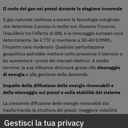
Il ruolo del gas nei prezzi durante la stagione invernale
Il gas naturale continua a essere la tecnologia marginale
che determina il prezzo in molte ore. Durante l’inverno,
l’equilibrio tra l’offerta di GNL e lo stoccaggio europeo sarà
determinante. Se il TTF si mantiene a 30-40 €/MWh,
l’impatto sarà moderato. Qualsiasi perturbazione
geopolitica potrebbe mettere sotto pressione il mercato e
far aumentare i prezzi dei mercati elettrici. A medio
termine, la sua influenza diminuirà grazie allo
stoccaggio
di energia
e alla gestione della domanda.
Impatto della diffusione delle energie rinnovabili e
dello stoccaggio sui prezzi e sulla stabilità del sistema
La crescente diffusione delle energie rinnovabili sta
trasformando la struttura dei prezzi: maggiore volatilità
intraday, aumento delle ore a prezzo zero o negativo e
Gestisci la tua privacy
rischi di sprechi energetici. Lo sviluppo dello stoccaggio in