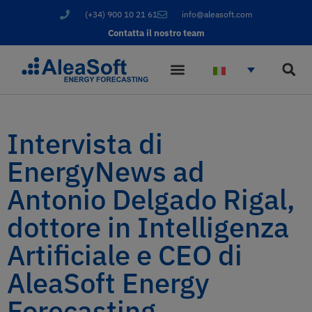
(+34) 900 10 21 61
info@aleasoft.com
Contatta il nostro team
Intervista di
EnergyNews ad
Antonio Delgado Rigal,
dottore in Intelligenza
Artificiale e CEO di
AleaSoft Energy
Forecasting