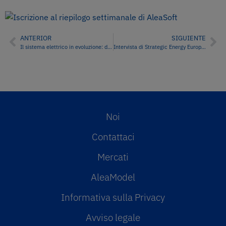
ANTERIOR
SIGUIENTE
Il sistema elettrico in evoluzione: dal controllo statale alla concorrenza organizzata
Intervista di Strategic Energy Europe ad Antonio Delgado Rigal, dottore in Intelligenza Artificiale e CEO di AleaSoft Energy Forecasting
Noi
Contattaci
Mercati
AleaModel
Informativa sulla Privacy
Avviso legale