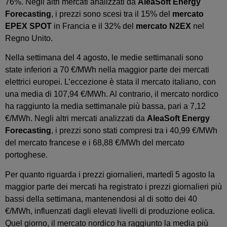
76%. Negli altri mercati analizzati da
AleaSoft Energy
Forecasting
, i prezzi sono scesi tra il 15% del
mercato
EPEX SPOT
in Francia e il 32% del
mercato N2EX
nel
Regno Unito.
Nella settimana del 4 agosto, le medie settimanali sono
state inferiori a 70 €/MWh nella maggior parte dei mercati
elettrici europei. L’eccezione è stata il mercato italiano, con
una media di 107,94 €/MWh. Al contrario, il mercato nordico
ha raggiunto la media settimanale più bassa, pari a 7,12
€/MWh. Negli altri mercati analizzati da
AleaSoft Energy
Forecasting
, i prezzi sono stati compresi tra i 40,99 €/MWh
del mercato francese e i 68,88 €/MWh del mercato
portoghese.
Per quanto riguarda i prezzi giornalieri, martedì 5 agosto la
maggior parte dei mercati ha registrato i prezzi giornalieri più
bassi della settimana, mantenendosi al di sotto dei 40
€/MWh, influenzati dagli elevati livelli di produzione eolica.
Quel giorno, il mercato nordico ha raggiunto la media più