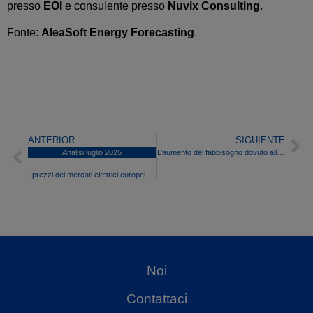
presso
EOI
e consulente presso
Nuvix Consulting
.
Fonte:
AleaSoft Energy Forecasting
.
ANTERIOR
SIGUIENTE
Analisi luglio 2025
L’aumento del fabbisogno dovuto all’ondata di caldo fa salire i prezzi sui mercati elettrici europei nella seconda settimana di agosto
I prezzi dei mercati elettrici europei raggiungono a luglio il livello più alto da aprile, tranne che nella penisola iberica
Noi
Contattaci