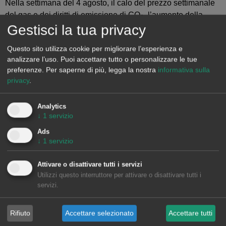
Nella settimana del 4 agosto, il calo del prezzo settimanale
del gas e dei diritti di emissione di CO
, l’aumento della
2
Gestisci la tua privacy
produzione solare e il calo del fabbisogno nella maggior
parte dei mercati hanno determinato una flessione dei prezzi
Questo sito utilizza cookie per migliorare l’esperienza e
nei mercati elettrici europei. Tuttavia, il calo della produzione
analizzare l’uso. Puoi accettare tutto o personalizzare le tue
eolica ha contribuito all’aumento dei prezzi in Spagna, Italia
preferenze.
Per saperne di più, legga la nostra
informativa sulla
e Portogallo. Inoltre, nel mercato spagnolo è aumentata il
privacy
.
fabbisogno di elettricità.
Analytics
↓
1
servizio
Ads
↓
1
servizio
Attivare o disattivare tutti i servizi
Utilizzi questo interruttore per attivare o disattivare tutti i
servizi.
Rifiuto
Accettare selezionato
Accettare tutti