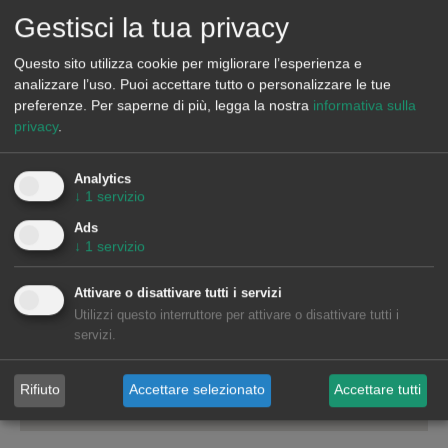
Gestisci la tua privacy
AleaSoft Madrid
Questo sito utilizza cookie per migliorare l’esperienza e
Paseo de la Castellana, 79, 6.ª. AZCA. 28046 Madrid
analizzare l’uso. Puoi accettare tutto o personalizzare le tue
(+34) 900 10 21 61
preferenze.
Per saperne di più, legga la nostra
informativa sulla
privacy
.
Analytics
↓
1
servizio
Ads
↓
1
servizio
Attivare o disattivare tutti i servizi
Utilizzi questo interruttore per attivare o disattivare tutti i
servizi.
Rifiuto
Accettare selezionato
Accettare tutti