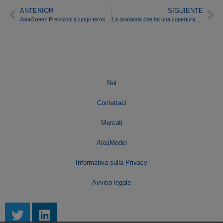
ANTERIOR
SIGUIENTE
AleaGreen: Previsioni a lungo termine per il finanziamento di PPA e progetti di energia rinnovabile
La domanda che ha una copertura a termine sarà esente dal pagamento dell’adeguamento dei prezzi del gas.
Noi
Contattaci
Mercati
AleaModel
Informativa sulla Privacy
Avviso legale