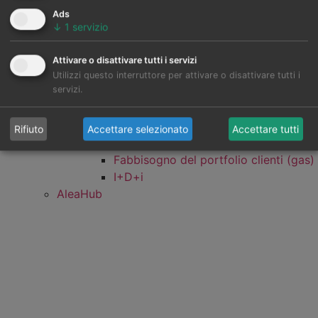
Previsioni dei prezzi
Ads
Stocasticità
↓
1
servizio
Simulazioni dei prezzi
Previsioni delle energie rinnovabili
Attivare o disattivare tutti i servizi
Previsioni del fabbisogno elettrico
Utilizzi questo interruttore per attivare o disattivare tutti i
servizi.
Previsioni dei prezzi del gas
Previsioni del fabbisogno del gas
Fabbisogno del portfolio clienti
Rifiuto
Accettare selezionato
Accettare tutti
(elettricità)
Fabbisogno del portfolio clienti (gas)
I+D+i
AleaHub