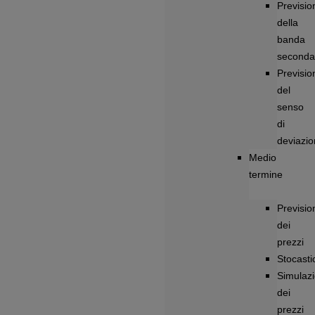
Previsio
della
banda
seconda
Previsio
del
senso
di
deviazi
Medio
termine
Previsio
dei
prezzi
Stocastic
Simulazi
dei
prezzi