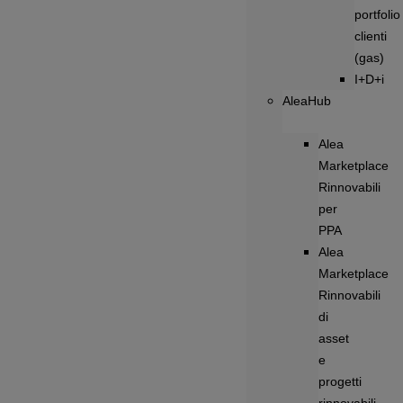
portfolio
clienti
(gas)
I+D+i
AleaHub
Alea
Marketplace
Rinnovabili
per
PPA
Alea
Marketplace
Rinnovabili
di
asset
e
progetti