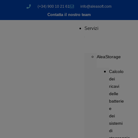
(+34) 900 10 21 61
info@aleasoft.com
Contatta il nostro team
Servizi
AleaStorage
Calcolo
dei
ricavi
delle
batterie
e
dei
sistemi
di