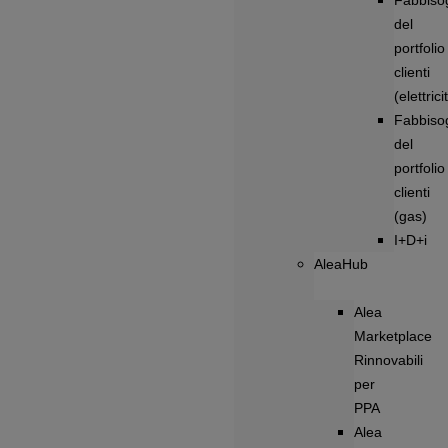
Fabbiso
del
portfolio
clienti
(elettrici
Fabbiso
del
portfolio
clienti
(gas)
I+D+i
AleaHub
Alea
Marketplace
Rinnovabili
per
PPA
Alea