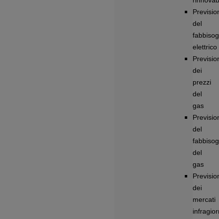
rinnovabi
Previsio
del
fabbiso
elettrico
Previsio
dei
prezzi
del
gas
Previsio
del
fabbiso
del
gas
Previsio
dei
mercati
infragior