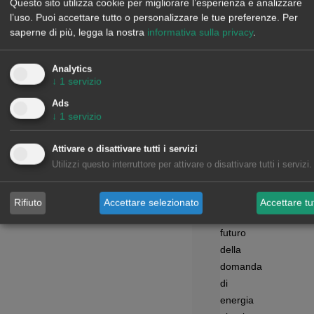
informazioni
Questo sito utilizza cookie per migliorare l’esperienza e analizzare
Finanziamento
l’uso. Puoi accettare tutto o personalizzare le tue preferenze.
Per
saperne di più, legga la nostra
informativa sulla privacy
.
di
energia
rinnovabile
Analytics
↓
1
servizio
Approfondimenti
Ads
↓
1
servizio
Webinar
Attivare o disattivare tutti i servizi
Utilizzi questo interruttore per attivare o disattivare tutti i servizi.
Workshop
Notizie
Rapporto:
Rifiuto
Accettare selezionato
Accettare tut
Il
futuro
della
domanda
di
energia