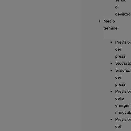
senso
di
deviazi
Medio
termine
Previsio
dei
prezzi
Stocastic
Simulazi
dei
prezzi
Previsio
delle
energie
rinnovabi
Previsio
del