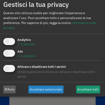
Gestisci la tua privacy
Informativa sulla Privacy
Avviso legale
Questo sito utilizza cookie per migliorare l’esperienza e
analizzare l’uso. Puoi accettare tutto o personalizzare le tue
preferenze.
Per saperne di più, legga la nostra
informativa sulla
privacy
.
Analytics
↓
1
servizio
Ads
AleaSoft Madrid
↓
1
servizio
Paseo de la Castellana, 79, 6.ª. AZCA. 28046
Madrid
Attivare o disattivare tutti i servizi
(+34) 900 10 21 61
Utilizzi questo interruttore per attivare o disattivare tutti i
servizi.
Rifiuto
Accettare selezionato
Accettare tutti