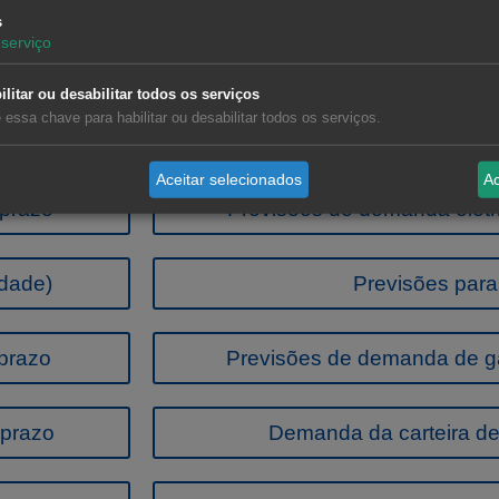
s
serviço
ilitar ou desabilitar todos os serviços
 essa chave para habilitar ou desabilitar todos os serviços.
cado energético que lhe podem 
Aceitar selecionados
Ac
 prazo
Previsões de demanda elétr
idade)
Previsões par
prazo
Previsões de demanda de g
 prazo
Demanda da carteira de 