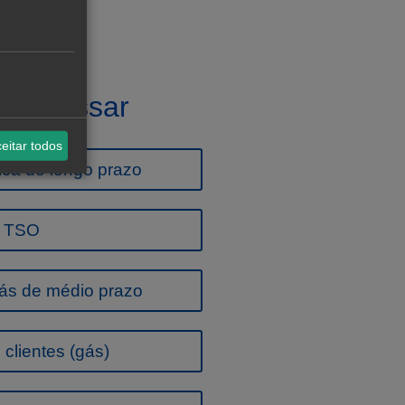
interessar
eitar todos
ica de longo prazo
a TSO
ás de médio prazo
clientes (gás)