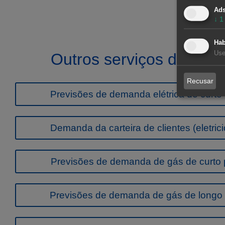
Ad
↓
1
Hab
Use
Outros serviços do mer
Recusar
Previsões de demanda elétrica de curto
Demanda da carteira de clientes (eletric
Previsões de demanda de gás de curto 
Previsões de demanda de gás de longo