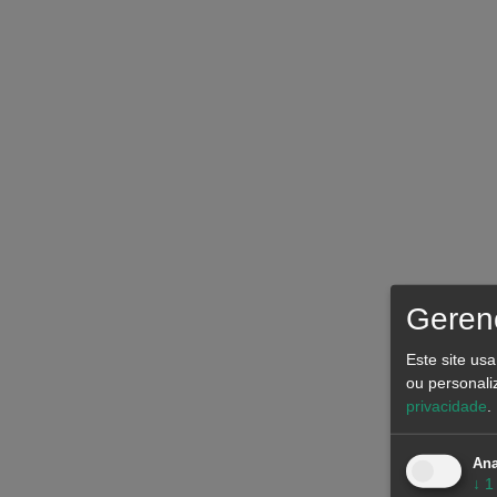
Gerenc
Este site us
ou personali
privacidade
.
Ana
↓
1