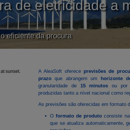
ra de eletricidade a 
o eficiente da procura
A AleaSoft oferece
previsões de procu
prazo
que abrangem um
horizonte d
granularidade de
15 minutos
ou por h
produzidas tanto a nível nacional como reg
As previsões são oferecidas em formato d
O
formato de produto
consiste na
que se atualiza automaticamente, g