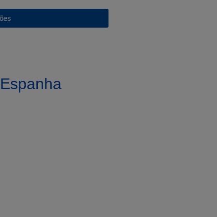
ções
a Espanha