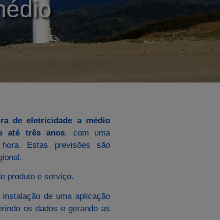
médio
ra de eletricidade a médio
e até três anos
, com uma
ora. Estas previsões são
ional.
e produto e serviço.
 instalação de uma aplicação
erindo os dados e gerando as