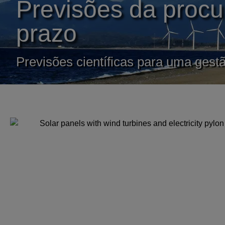
Previsões da procu
prazo
Previsões científicas para uma gestã