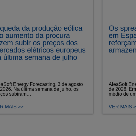
 queda da produção eólica
Os sprea
 o aumento da procura
em Espa
azem subir os preços dos
reforçam
ercados elétricos europeus
armaze
a última semana de julho
eaSoft Energy Forecasting, 3 de agosto
AleaSoft Ene
 2026. Na última semana de julho, os
de 2026. Em 
eços subiram…
médio de u
R MAIS >>
VER MAIS >