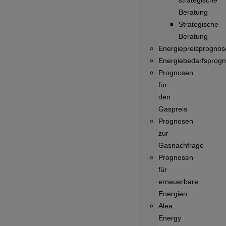
strategische
Beratung
Strategische
Beratung
Energiepreisprognos
Energiebedarfsprog
Prognosen
für
den
Gaspreis
Prognosen
zur
Gasnachfrage
Prognosen
für
erneuerbare
Energien
Alea
Energy