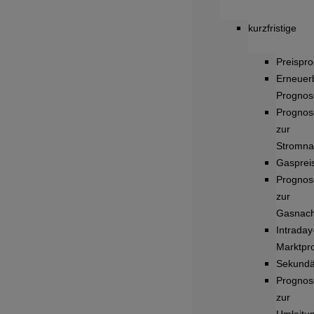
kurzfristige
Preispr
Erneuer
Prognos
Prognos
zur
Stromna
Gasprei
Prognos
zur
Gasnach
Intraday
Marktpr
Sekundä
Prognos
zur