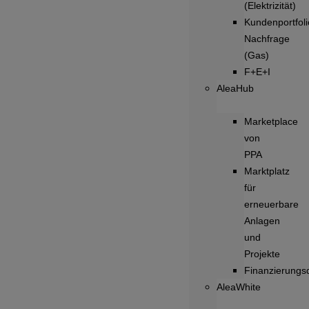
(Elektrizität)
Kundenportfoli
Nachfrage
(Gas)
F+E+I
AleaHub
Marketplace
von
PPA
Marktplatz
für
erneuerbare
Anlagen
und
Projekte
Finanzierungsd
AleaWhite