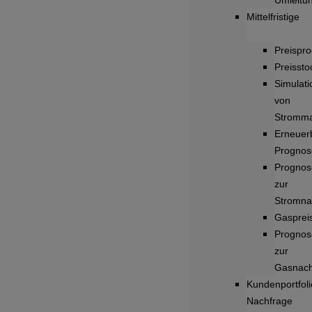
Umleitu
Mittelfristige
Preispr
Preisstoc
Simulat
von
Stromma
Erneuer
Prognos
Prognos
zur
Stromna
Gasprei
Prognos
zur
Gasnach
Kundenportfoli
Nachfrage