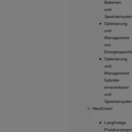
Batterien
und
Speichersyst
Optimierung
und
Management
von
Energiespeich
Optimierung
und
Management
hybrider
erneuerbarer
und
Speichersyst
AleaGreen
Langfristige
Preiskurvenpr