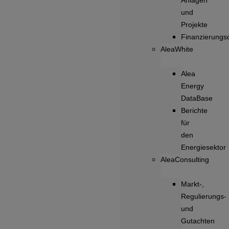
Anlagen
und
Projekte
Finanzierungsd
AleaWhite
Alea
Energy
DataBase
Berichte
für
den
Energiesektor
AleaConsulting
Markt-,
Regulierungs-
und
Gutachten