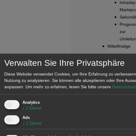
Intraday
Marktpr
Sekundä
Prognos
zur
Umleitu
Mittelfristige
Verwalten Sie Ihre Privatsphäre
Preispr
Preisstoc
Diese Website verwendet Cookies, um Ihre Erfahrung zu verbessern
Simulat
Nutzung zu analysieren. Sie können alle akzeptieren oder Ihre Ausw
von
anpassen.
Um mehr zu erfahren, lesen Sie bitte unsere
Datenschutz
Stromma
Erneuer
Analytics
Prognos
↓
1
Dienst
Prognos
Ads
zur
↓
1
Dienst
Stromna
Gasprei