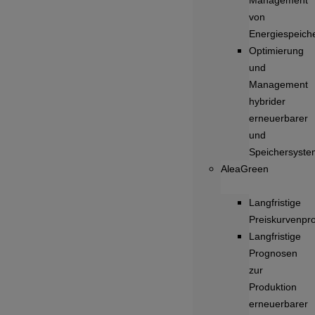
Management
von
Energiespeich
Optimierung
und
Management
hybrider
erneuerbarer
und
Speichersyst
AleaGreen
Langfristige
Preiskurvenpr
Langfristige
Prognosen
zur
Produktion
erneuerbarer