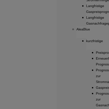
Stromterminge
Langfristige
Gaspreisprog
Langfristige
Gasnachfrage
AleaBlue
kurzfristige
Preispr
Erneuer
Prognos
Prognos
zur
Stromna
Gasprei
Prognos
zur
Gasnach