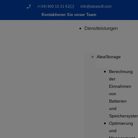
(+34) 900 10 21 61
info@aleasoft.com
Kontaktieren Sie unser Team
Dienstleistungen
AleaStorage
Berechnung
der
Einnahmen
von
Batterien
und
Speichersyst
Optimierung
und