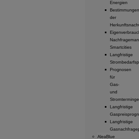
Energien
Bestimmunge
der
Herkunftsnach
Eigenverbrauc
Nachfrageman
Smartcities
Langfristige
Strombedarfs
Prognosen
für
Gas-
und
Stromterminge
Langfristige
Gaspreisprog
Langfristige
Gasnachfrage
AleaBlue