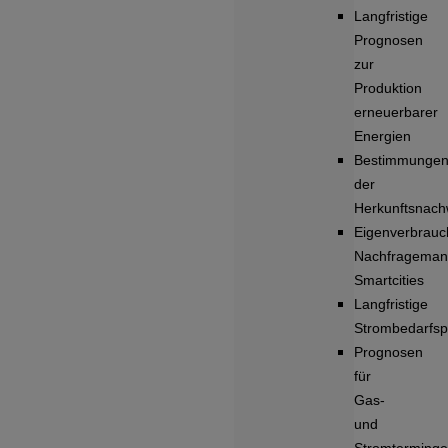
Langfristige
Prognosen
zur
Produktion
erneuerbarer
Energien
Bestimmunge
der
Herkunftsnach
Eigenverbrauc
Nachfrageman
Smartcities
Langfristige
Strombedarfs
Prognosen
für
Gas-
und