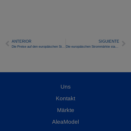
ANTERIOR
SIGUIENTE
Die Preise auf den europäischen Strommärkten fallen Ende Juli aufgrund einer höheren Solar- und Windenergieproduktion
Die europäischen Strommärkte starten mit mehr Photovoltaik, geringerer Nachfrage und niedrigeren Preisen in den August
Uns
Kontakt
Märkte
AleaModel