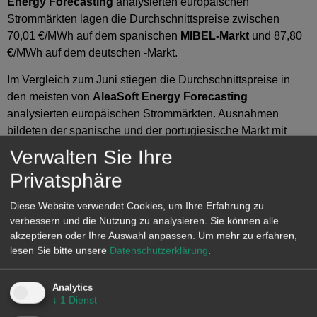
Energy Forecasting
analysierten europäischen
Strommärkten lagen die Durchschnittspreise zwischen
70,01 €/MWh auf dem spanischen
MIBEL-Markt
und 87,80
€/MWh auf dem deutschen -Markt.
Im Vergleich zum Juni stiegen die Durchschnittspreise in
den meisten von
AleaSoft Energy Forecasting
analysierten europäischen Strommärkten. Ausnahmen
bildeten der spanische und der portugiesische Markt mit
Rückgängen von 3,6 % bzw. 5,5 %. Der italienische Markt
Verwalten Sie Ihre
verzeichnete mit 1,2 % den geringsten Anstieg. Dagegen
Privatsphäre
verzeichneten der französische und der nordische Markt mit
42 % bzw. 68 % die höchsten prozentualen Preisanstiege. In
Diese Website verwendet Cookies, um Ihre Erfahrung zu
den übrigen Märkten stiegen die Preise zwischen 16 % auf
verbessern und die Nutzung zu analysieren. Sie können alle
dem britischen Markt und 37 % auf dem deutschen Markt.
akzeptieren oder Ihre Auswahl anpassen.
Um mehr zu erfahren,
lesen Sie bitte unsere
Datenschutzerklärung
.
Vergleicht man die Durchschnittspreise des Monats Juli mit
denen des gleichen Monats im Jahr 2024, so sind die Preise
Analytics
in den meisten Märkten ebenfalls gestiegen. Ausnahmen
↓
1
Dienst
bildeten erneut der spanische und der portugiesische Markt