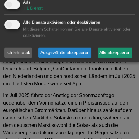
Ads
mit Rückgängen von 3,2 % bzw. 5,4 %. Der italienische
↓
1
Dienst
Markt verzeichnete in diesem Fall nur einen leichten Anstieg
von 0,7 %. Der belgische Markt verzeichnete hingegen mit
Alle Dienste aktivieren oder deaktivieren
52 % den höchsten prozentualen Preisanstieg. In den
Mit diesem Schalter können Sie alle Dienste aktivieren oder
übrigen Märkten lagen die Preissteigerungen zwischen 11
deaktivieren.
% auf dem britischen Markt und 35 % auf dem
niederländischen Markt.
Ich lehne ab
Ausgewählte akzeptieren
Alle akzeptieren
Infolge dieser Preisanstiege verzeichneten die Märkte in
Deutschland, Belgien, Großbritannien, Frankreich, Italien,
den Niederlanden und den nordischen Ländern im Juli 2025
ihre höchsten Monatswerte seit April.
Im Juli 2025 führte der Anstieg der Stromnachfrage
gegenüber dem Vormonat zu einem Preisanstieg auf den
europäischen Strommärkten. Darüber hinaus sank auf dem
italienischen Markt die Solarstromproduktion, während auf
dem deutschen Markt sowohl die Solar- als auch die
Windenergieproduktion zurückgingen. Im Gegensatz dazu