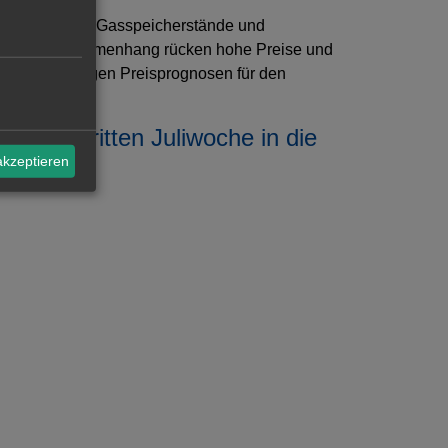
ormus, niedrige Gasspeicherstände und
n diesem Zusammenhang rücken hohe Preise und
 auf zuverlässigen Preisprognosen für den
in der dritten Juliwoche in die
akzeptieren