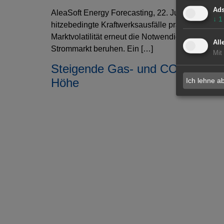
Ad
AleaSoft Energy Forecasting, 22. Juli 2026. Hoh
↓
1
hitzebedingte Kraftwerksausfälle prägen einen
Marktvolatilität erneut die Notwendigkeit gut ko
All
Strommarkt beruhen. Ein […]
Mit
Steigende Gas- und CO
-Preise
2
Höhe
Ich lehne a