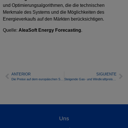
und Optimierungsalgorithmen, die die technischen
Merkmale des Systems und die Möglichkeiten des
Energieverkaufs auf den Märkten berücksichtigen.
Quelle:
AleaSoft Energy Forecasting
.
ANTERIOR
SIGUIENTE
Die Preise auf dem europäischen Strommarkt stiegen in der Weihnachtswoche aufgrund der sinkenden Windkraftleistung und der steigenden Gaspreise
Steigende Gas- und Windkraftpreise kennzeichnen einen uneinheitlichen Jahresauftakt auf den europäischen Strommärkten
Uns