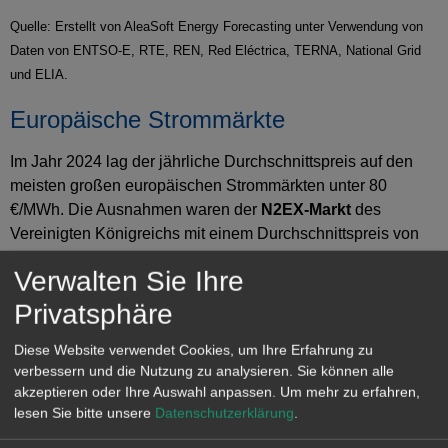
Quelle: Erstellt von AleaSoft Energy Forecasting unter Verwendung von
Daten von ENTSO-E, RTE, REN, Red Eléctrica, TERNA, National Grid
und ELIA.
Europäische Strommärkte
Im Jahr 2024 lag der jährliche Durchschnittspreis auf den
meisten großen europäischen Strommärkten unter 80
€/MWh. Die Ausnahmen waren der
N2EX-Markt
des
Vereinigten Königreichs mit einem Durchschnittspreis von
85,89 €/MWh und der
IPEX-Markt
Italiens mit 108,52
Verwalten Sie Ihre
€/MWh. Der
Nord Pool-Markt
der nordischen Länder wies
mit 36,06 €/MWh den niedrigsten Jahresdurchschnittspreis
Privatsphäre
auf. Auf den anderen europäischen Strommärkten, die von
Diese Website verwendet Cookies, um Ihre Erfahrung zu
AleaSoft Energy Forecasting
analysiert wurden, lagen die
verbessern und die Nutzung zu analysieren. Sie können alle
Durchschnittspreise zwischen 57,72 €/MWh auf dem
-Markt
akzeptieren oder Ihre Auswahl anpassen.
Um mehr zu erfahren,
in Frankreich und 79,63 €/MWh auf dem -Markt in
lesen Sie bitte unsere
Datenschutzerklärung
.
Deutschland.