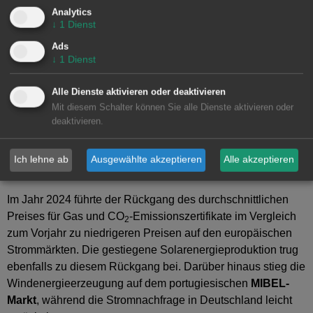
Vergleicht man die Preise für 2024 mit denen für 2023, so
Analytics
↓
1
Dienst
sind die Preise auf allen untersuchten Märkten gesunken.
Der französische Markt verzeichnete mit 40 % den größten
Ads
↓
1
Dienst
Preisrückgang, während der italienische Markt mit 15 % den
geringsten Rückgang verzeichnete. Auf den übrigen Märkten
Alle Dienste aktivieren oder deaktivieren
reichten die Preisrückgänge von 16 % auf dem deutschen
Mit diesem Schalter können Sie alle Dienste aktivieren oder
Markt bis zu 36 % auf dem nordischen Markt.
deaktivieren.
Infolge dieser Rückgänge waren die Jahrespreise 2024 in
allen von
AleaSoft Energy Forecasting
analysierten
Ich lehne ab
Ausgewählte akzeptieren
Alle akzeptieren
Märkten die niedrigsten seit 2021.
Im Jahr 2024 führte der Rückgang des durchschnittlichen
Preises für Gas und CO
-Emissionszertifikate im Vergleich
2
zum Vorjahr zu niedrigeren Preisen auf den europäischen
Strommärkten. Die gestiegene Solarenergieproduktion trug
ebenfalls zu diesem Rückgang bei. Darüber hinaus stieg die
Windenergieerzeugung auf dem portugiesischen
MIBEL-
Markt
, während die Stromnachfrage in Deutschland leicht