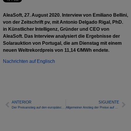
AleaSoft, 27. August 2020. Interview von Emiliano Bellini,
von der Zeitschrift pv, mit Antonio Delgado Rigal, PhD.
in Künstlicher Intelligenz, Gründer und CEO von
AleaSoft. Das Interview analysiert die Ergebnisse der
Solarauktion von Portugal, die am Dienstag mit einem
neuen Weltrekordpreis von 11,14 €/MWh endete.
Nachrichten auf Englisch
ANTERIOR
SIGUIENTE
Der Preisanstieg auf den europäischen Strommärkten sowie auf den Strom-, Brennstoff- und CO2-Terminmärkten
Allgemeiner Anstieg der Preise auf den europäischen Strommärkten aufgrund der Nachfrage, des Gases und des CO2