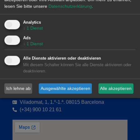
Paseo de la Castellana, 79, 6.ª. AZCA. 28046
lesen Sie bitte unsere
Datenschutzerklärung
.
Madrid
(+34) 900 10 21 61
Analytics
↓
1
Dienst
Ads
↓
1
Dienst
Alle Dienste aktivieren oder deaktivieren
Mit diesem Schalter können Sie alle Dienste aktivieren oder
deaktivieren.
Ich lehne ab
Ausgewählte akzeptieren
Alle akzeptieren
AleaSoft Barcelona
Viladomat, 1, 1.º-1.ª. 08015 Barcelona
(+34) 900 10 21 61