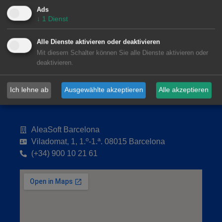
Ads
↓
1
Dienst
Alle Dienste aktivieren oder deaktivieren
Mit diesem Schalter können Sie alle Dienste aktivieren oder
deaktivieren.
Ich lehne ab
Ausgewählte akzeptieren
Alle akzeptieren
AleaSoft Barcelona
Viladomat, 1, 1.º-1.ª. 08015 Barcelona
(+34) 900 10 21 61