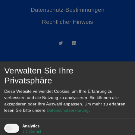
Datenschutz-Bestimmungen
Rechtlicher Hinweis
Verwalten Sie Ihre
AleaSoft Madrid
Privatsphäre
Paseo de la Castellana, 79, 6.ª. AZCA. 28046
Madrid
Diese Website verwendet Cookies, um Ihre Erfahrung zu
verbessern und die Nutzung zu analysieren. Sie können alle
(+34) 900 10 21 61
akzeptieren oder Ihre Auswahl anpassen.
Um mehr zu erfahren,
lesen Sie bitte unsere
Datenschutzerklärung
.
Analytics
↓
1
Dienst