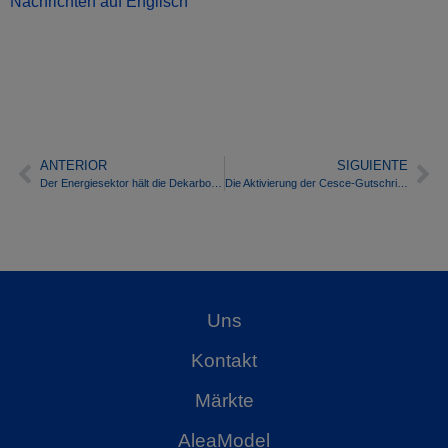
Nachrichten auf Englisch
ANTERIOR
SIGUIENTE
Der Energiesektor hält die Dekarbonisierung ein, aber Verkehr und Industrie fehlen
Die Aktivierung der Cesce-Gutschriften: eine gute Nachricht inmitten der unruhigen Zeiten des Stromsektors
Uns
Kontakt
Märkte
AleaModel