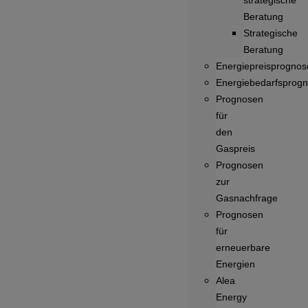
strategische
Beratung
Strategische
Beratung
Energiepreisprognos
Energiebedarfsprog
Prognosen
für
den
Gaspreis
Prognosen
zur
Gasnachfrage
Prognosen
für
erneuerbare
Energien
Alea
Energy