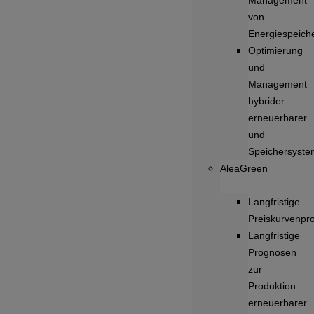
Management
von
Energiespeich
Optimierung
und
Management
hybrider
erneuerbarer
und
Speichersyst
AleaGreen
Langfristige
Preiskurvenpr
Langfristige
Prognosen
zur
Produktion
erneuerbarer