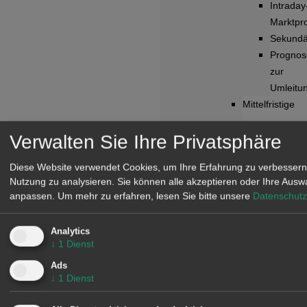
Intraday
Marktpr
Sekundä
Prognos
zur
Umleitu
Mittelfristige
Verwalten Sie Ihre Privatsphäre
Preispr
Preisstoc
Diese Website verwendet Cookies, um Ihre Erfahrung zu verbessern
Simulat
Nutzung zu analysieren. Sie können alle akzeptieren oder Ihre Ausw
von
anpassen.
Um mehr zu erfahren, lesen Sie bitte unsere
Datenschutz
Stromma
Erneuer
Analytics
Prognos
↓
1
Dienst
Prognos
Ads
zur
↓
1
Dienst
Stromna
Gasprei