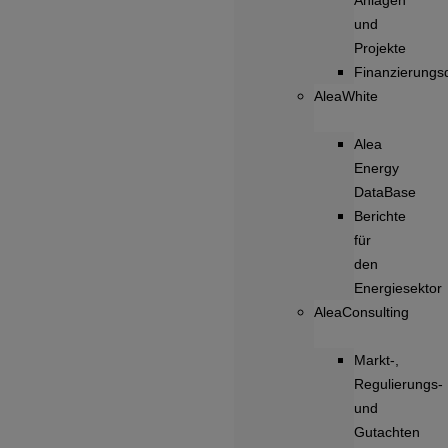
Anlagen
und
Projekte
Finanzierungsd
AleaWhite
Alea
Energy
DataBase
Berichte
für
den
Energiesektor
AleaConsulting
Markt-,
Regulierungs-
und
Gutachten