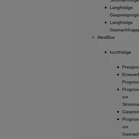
Stromterminge
Langfristige
Gaspreisprog
Langfristige
Gasnachfrage
AleaBlue
kurzfristige
Preispr
Erneuer
Prognos
Prognos
zur
Stromna
Gasprei
Prognos
zur
Gasnach