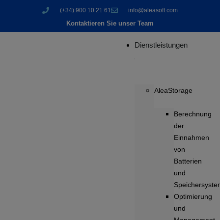
(+34) 900 10 21 61
info@aleasoft.com
Kontaktieren Sie unser Team
Dienstleistungen
AleaStorage
Berechnung
der
Einnahmen
von
Batterien
und
Speichersyst
Optimierung
und