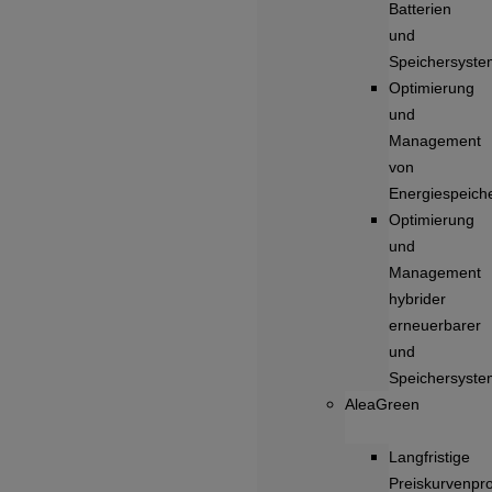
Batterien
und
Speichersyst
Optimierung
und
Management
von
Energiespeich
Optimierung
und
Management
hybrider
erneuerbarer
und
Speichersyst
AleaGreen
Langfristige
Preiskurvenpr