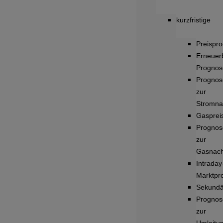
kurzfristige
Preispr
Erneuer
Prognos
Prognos
zur
Stromna
Gasprei
Prognos
zur
Gasnach
Intraday
Marktpr
Sekundä
Prognos
zur