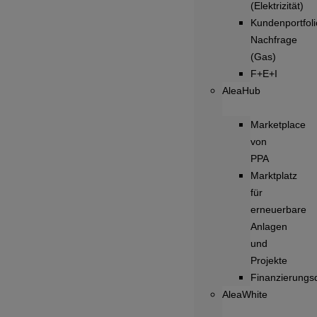
(Elektrizität)
Kundenportfoli
Nachfrage
(Gas)
F+E+I
AleaHub
Marketplace
von
PPA
Marktplatz
für
erneuerbare
Anlagen
und
Projekte
Finanzierungsd
AleaWhite