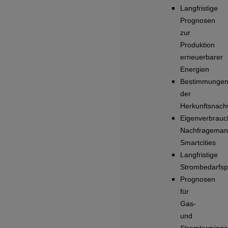
Langfristige
Prognosen
zur
Produktion
erneuerbarer
Energien
Bestimmunge
der
Herkunftsnach
Eigenverbrauc
Nachfrageman
Smartcities
Langfristige
Strombedarfs
Prognosen
für
Gas-
und