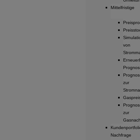
Umleitu
Mittelfristige
Preispr
Preisstoc
Simulat
von
Stromma
Erneuer
Prognos
Prognos
zur
Stromna
Gasprei
Prognos
zur
Gasnach
Kundenportfoli
Nachfrage