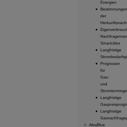
Energien
Bestimmunge
der
Herkunftsnach
Eigenverbrauc
Nachfrageman
Smartcities
Langfristige
Strombedarfs
Prognosen
für
Gas-
und
Stromterminge
Langfristige
Gaspreisprog
Langfristige
Gasnachfrage
AleaBlue