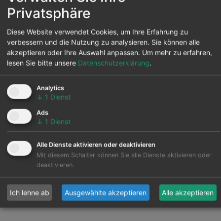
Privatsphäre
Diese Website verwendet Cookies, um Ihre Erfahrung zu
verbessern und die Nutzung zu analysieren. Sie können alle
akzeptieren oder Ihre Auswahl anpassen.
Um mehr zu erfahren,
Gruppe Entwickler, Investmentfonds und
lesen Sie bitte unsere
Datenschutzerklärung
.
Banken
Industrie, Großverbraucher und
Analytics
Rechenzentren
↓
1
Dienst
Gruppe Stromerzeuger
Ads
(Versorgungsunternehmen und IPP)
↓
1
Dienst
Handelsunternehmen
Gruppe Kontrollzentren
Alle Dienste aktivieren oder deaktivieren
TSO-Gruppe und Vertriebshändler
Mit diesem Schalter können Sie alle Dienste aktivieren oder
Gruppe Händler, Aggregatoren und Vertreter
deaktivieren.
Gruppe für erneuerbare Kraftstoffe
Fälle
Ich lehne ab
Ausgewählte akzeptieren
Alle akzeptieren