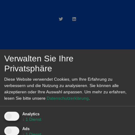
AleaSoft Madrid
Verwalten Sie Ihre
Paseo de la Castellana, 79, 6.ª. AZCA. 28046
Privatsphäre
Madrid
(+34) 900 10 21 61
Diese Website verwendet Cookies, um Ihre Erfahrung zu
verbessern und die Nutzung zu analysieren. Sie können alle
akzeptieren oder Ihre Auswahl anpassen.
Um mehr zu erfahren,
lesen Sie bitte unsere
Datenschutzerklärung
.
Analytics
↓
1
Dienst
Ads
↓
1
Dienst