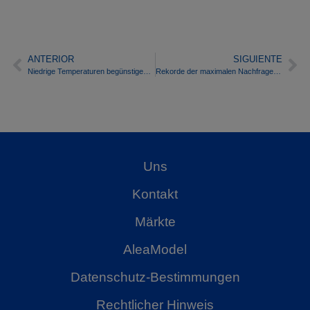
ANTERIOR
SIGUIENTE
Niedrige Temperaturen begünstigen einen Jahreswechsel mit hohen Preisen auf den europäischen Strommärkten
Rekorde der maximalen Nachfrage und Preise in den europäischen Strommärkten Anfang 2021
Uns
Kontakt
Märkte
AleaModel
Datenschutz-Bestimmungen
Rechtlicher Hinweis