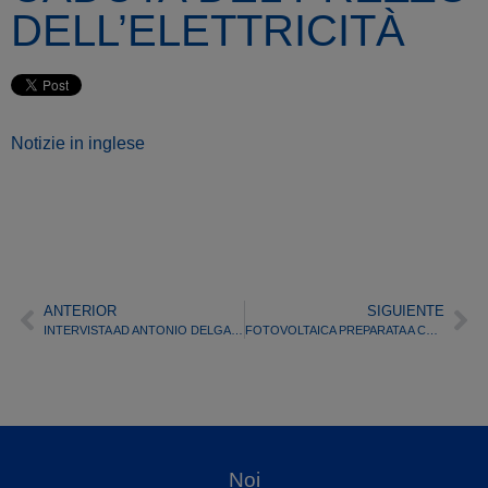
DELL’ELETTRICITÀ
Notizie in inglese
ANTERIOR
SIGUIENTE
INTERVISTA AD ANTONIO DELGADO RIGAL, CEO DI ALEASOFT, IN “EL PERIÓDICO DE LA ENERGÍA”
FOTOVOLTAICA PREPARATA A CONDURRE LA TRANSIZIONE DELL’ENERGIA
Noi