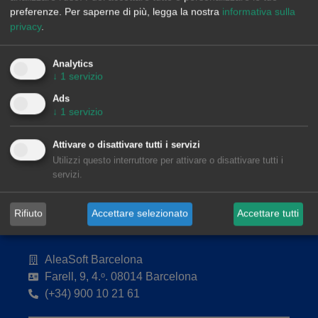
preferenze.
Per saperne di più, legga la nostra
informativa sulla
privacy
.
Analytics
↓
1
servizio
Ads
↓
1
servizio
Attivare o disattivare tutti i servizi
Utilizzi questo interruttore per attivare o disattivare tutti i
servizi.
Rifiuto
Accettare selezionato
Accettare tutti
AleaSoft Barcelona
Farell, 9, 4.ᵒ. 08014 Barcelona
(+34) 900 10 21 61