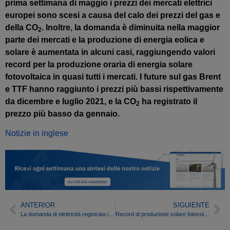
prima settimana di maggio i prezzi dei mercati elettrici
europei sono scesi a causa del calo dei prezzi del gas e
della CO
. Inoltre, la domanda è diminuita nella maggior
2
parte dei mercati e la produzione di energia eolica e
solare è aumentata in alcuni casi, raggiungendo valori
record per la produzione oraria di energia solare
fotovoltaica in quasi tutti i mercati. I future sul gas Brent
e TTF hanno raggiunto i prezzi più bassi rispettivamente
da dicembre e luglio 2021, e la CO
ha registrato il
2
prezzo più basso da gennaio.
Notizie in inglese
ANTERIOR
SIGUIENTE
La domanda di elettricità registrata in Spagna ad aprile è stata tra le più basse degli ultimi 20 anni
Record di produzione solare fotovoltaica in Portogallo nella seconda settimana di maggio