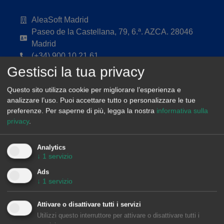
AleaSoft Madrid
Paseo de la Castellana, 79, 6.ª. AZCA. 28046
Madrid
(+34) 900 10 21 61
Gestisci la tua privacy
Questo sito utilizza cookie per migliorare l’esperienza e
analizzare l’uso. Puoi accettare tutto o personalizzare le tue
preferenze.
Per saperne di più, legga la nostra
informativa sulla
privacy
.
Analytics
↓
1
servizio
Ads
↓
1
servizio
Attivare o disattivare tutti i servizi
Utilizzi questo interruttore per attivare o disattivare tutti i