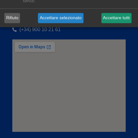
servizi.
AleaSoft Barcelona
Rifiuto
Accettare selezionato
Accettare tutti
Viladomat, 1, 1.º-1.ª. 08015 Barcelona
(+34) 900 10 21 61