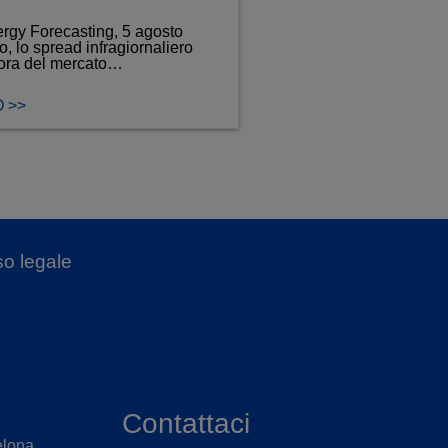
rgy Forecasting, 5 agosto
o, lo spread infragiornaliero
’ora del mercato…
 >>
so legale
Contattaci
elona