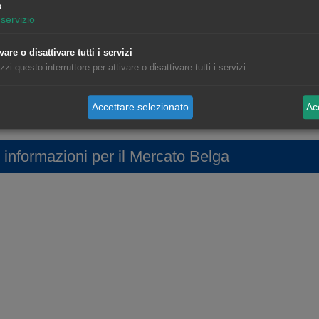
s
servizio
vare o disattivare tutti i servizi
izzi questo interruttore per attivare o disattivare tutti i servizi.
Oriol Saltó i Bauzà
Ana 
Associate Partner
A
Accettare selezionato
Acc
 informazioni per il Mercato Belga
getici del Belgio
analizzare l'evoluzione delle
i