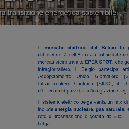
na transizione energetica sostenibile
Il
mercato elettrico del Belgio
fa pa
dell’elettricità dell’Europa continentale e
mercati vicini tramite
EPEX SPOT
, che ge
infragiornaliero. Il Belgio partecipa 
Accoppiamento Unico Giornaliero (
Infragiornaliero Continuo (SIDC), il 
efficiente dei prezzi e un’integrazione reg
Il sistema elettrico belga vanta un mix di
include
energia nucleare
,
gas naturale
,
rete di trasmissione è gestita da Elia, il
belga.