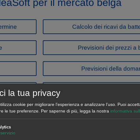
leaSoft per il mercato belga
termine
Calcolo dei ricavi da bat
e
Previsioni dei prezzi a
Previsioni della doman
Marketplace di asset e pro
ci la tua privacy
tilizza cookie per migliorare l’esperienza e analizzare l’uso. Puoi accett
re le tue preferenze.
Per saperne di più, legga la nostra
informativa sul
l nostro team di strategia
lytics
servizio