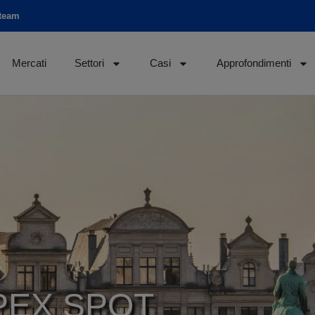
 team
Mercati
Settori
Casi
Approfondimenti
EPEX SPOT