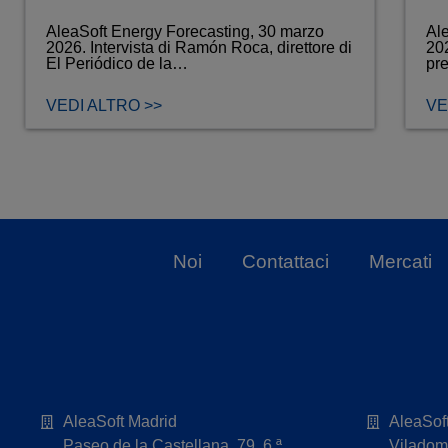
AleaSoft Energy Forecasting, 30 marzo
Ale
2026. Intervista di Ramón Roca, direttore di
202
El Periódico de la…
pre
VEDI ALTRO >>
VE
Noi
Contattaci
Mercati
AleaSoft Madrid
AleaSof
Paseo de la Castellana, 79, 6.ª.
Viladoma