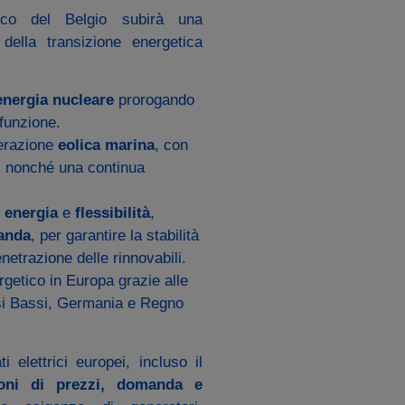
rico del Belgio subirà una
 della transizione energetica
energia nucleare
prorogando
 funzione.
nerazione
eolica marina
, con
d, nonché una continua
 energia
e
flessibilità
,
anda
, per garantire la stabilità
netrazione delle rinnovabili.
ergetico in Europa grazie alle
si Bassi, Germania e Regno
 elettrici europei, incluso il
ioni di prezzi, domanda e