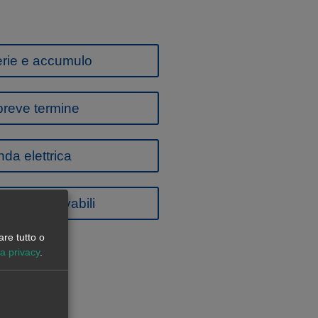
terie e accumulo
 breve termine
da elettrica
getti rinnovabili
are tutto o
la privacy
.