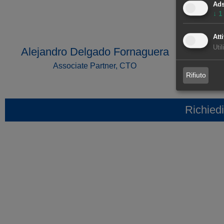
Ad
↓
1
Atti
Util
Alejandro Delgado Fornaguera
Associate Partner, CTO
Rifiuto
Richiedi
Osservatori dei mercati ener
Visita l'osservatorio del mercato belga per 
principali variabil