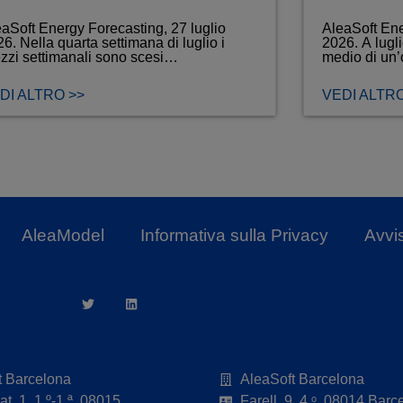
aSoft Energy Forecasting, 27 luglio
AleaSoft Ene
6. Nella quarta settimana di luglio i
2026. A lugli
zzi settimanali sono scesi…
medio di un
DI ALTRO >>
VEDI ALTRO
AleaModel
Informativa sulla Privacy
Avvi
t Barcelona
AleaSoft Barcelona
t, 1, 1.º-1.ª. 08015
Farell, 9, 4.ᵒ. 08014 Barc