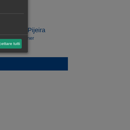
Caballero Pijeira
ssociate Partner
ettare tutti