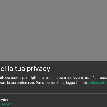
ci la tua privacy
tilizza cookie per migliorare l’esperienza e analizzare l’uso. Puoi acc
zare le tue preferenze.
Per saperne di più, legga la nostra
informativa
lytics
1
servizio