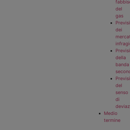
fabbi
del
gas
Previs
dei
mercat
infragi
Previs
della
banda
second
Previs
del
senso
di
deviaz
Medio
termine