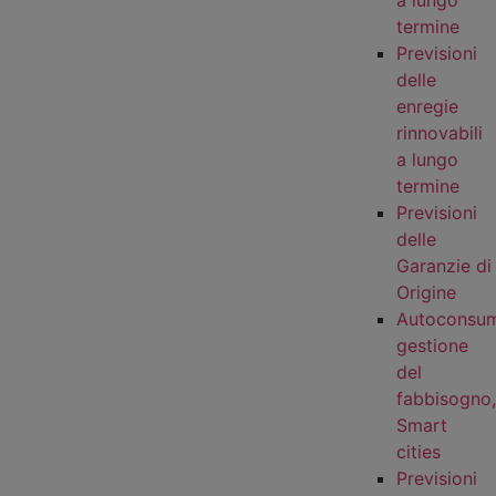
a lungo
termine
Previsioni
delle
enregie
rinnovabili
a lungo
termine
Previsioni
delle
Garanzie di
Origine
Autoconsu
gestione
del
fabbisogno,
Smart
cities
Previsioni