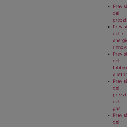
Previs
dei
prezzi
Previs
delle
energi
rinnova
Previs
del
fabbi
elettri
Previs
dei
prezzi
del
gas
Previs
del