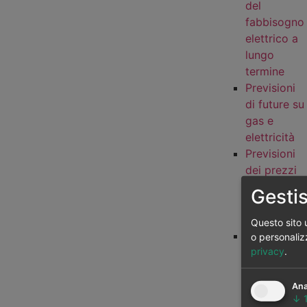
del
fabbisogno
elettrico a
lungo
termine
Previsioni
di future su
gas e
elettricità
Previsioni
dei prezzi
del gas a
Gestis
lungo
termine
Questo sito u
Previsioni
o personaliz
privacy
.
del
fabbisogno
del gas a
Ana
↓
lungo