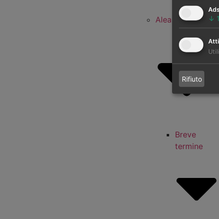
termine
Ad
↓
AleaBlue
Atti
Util
Rifiuto
Breve
termine