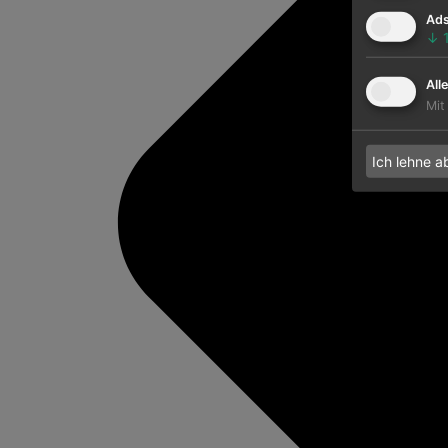
Ad
↓
All
Mit
Ich lehne a