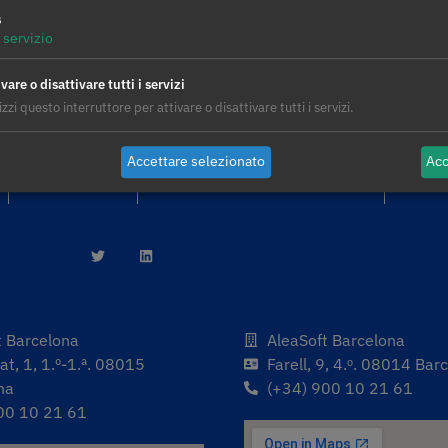
s
servizio
vare o disattivare tutti i servizi
izzi questo interruttore per attivare o disattivare tutti i servizi.
Accettare selezionato
Acc
AleaModel
Informativa sulla Privacy
Avvis
t Barcelona
AleaSoft Barcelona
t, 1, 1.º-1.ª. 08015
Farell, 9, 4.ᵒ. 08014 Bar
na
(+34) 900 10 21 61
00 10 21 61