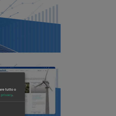
are tutto o
 privacy
.