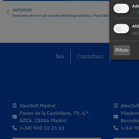
Ad
ANTERIOR
↓
1
Panorama dei mercati europei dell’energia elettrica: Paesi Bassi
Atti
Util
Rifiuto
Noi
Contattaci
Mercati
AleaSoft Madrid
AleaSof
Paseo de la Castellana, 79, 6.ª.
Viladoma
AZCA. 28046 Madrid
Barcelo
(+34) 900 10 21 61
(+34) 9