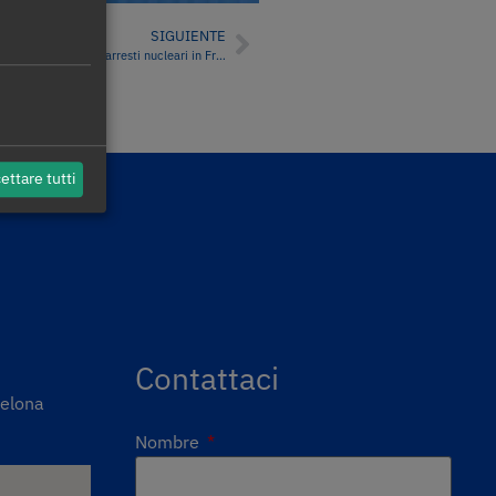
SIGUIENTE
I prezzi dei mercati dell’elettricità sono aumentati a causa delle temperature e degli arresti nucleari in Francia
ettare tutti
o legale
Contattaci
celona
Nombre