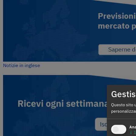
Notizie in inglese
Gestis
Questo sito u
personalizza
Ana
↓
1