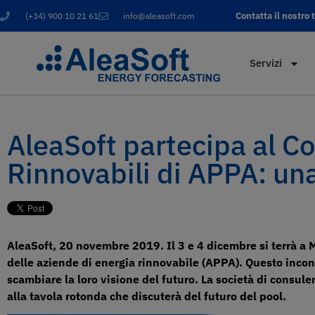
Contatta il nostro
(+34) 900 10 21 61
info@aleasoft.com
Servizi
AleaSoft partecipa al C
Rinnovabili di APPA: una
AleaSoft, 20 novembre 2019. Il 3 e 4 dicembre si terrà a 
delle aziende di energia rinnovabile (APPA). Questo incont
scambiare la loro visione del futuro. La società di consul
alla tavola rotonda che discuterà del futuro del pool.