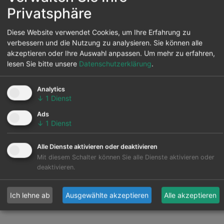
Privatsphäre
Diese Website verwendet Cookies, um Ihre Erfahrung zu
verbessern und die Nutzung zu analysieren. Sie können alle
akzeptieren oder Ihre Auswahl anpassen.
Um mehr zu erfahren,
Gruppe Entwickler, Investmentfonds und
lesen Sie bitte unsere
Datenschutzerklärung
.
Banken
Industrie, Großverbraucher und
Analytics
Rechenzentren
↓
1
Dienst
Gruppe Stromerzeuger
Ads
(Versorgungsunternehmen und IPP)
↓
1
Dienst
Handelsunternehmen
Gruppe Kontrollzentren
Alle Dienste aktivieren oder deaktivieren
TSO-Gruppe und Vertriebshändler
Mit diesem Schalter können Sie alle Dienste aktivieren oder
Gruppe Händler, Aggregatoren und Vertreter
deaktivieren.
Gruppe für erneuerbare Kraftstoffe
Fälle
Ich lehne ab
Ausgewählte akzeptieren
Alle akzeptieren