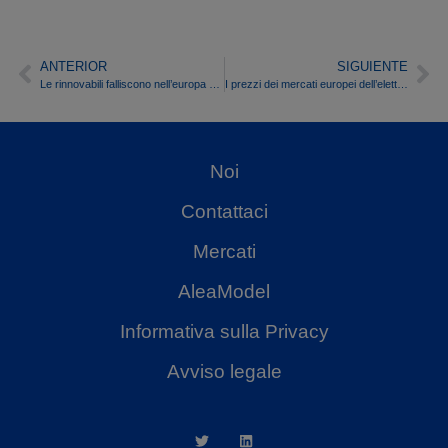
ANTERIOR
SIGUIENTE
Le rinnovabili falliscono nell’europa meridionale nell’ultima settimana dell’anno e provocano un aumento dei prezzi nonostante il calo del fabbisogno
I prezzi dei mercati europei dell’elettricità iniziano a salire nel 2024, spinti dal fabbisogno, mentre l’eolico provoca discese a sud
Noi
Contattaci
Mercati
AleaModel
Informativa sulla Privacy
Avviso legale