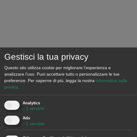
Gestisci la tua privacy
Questo sito utilizza cookie per migliorare l’esperienza e
analizzare l’uso. Puoi accettare tutto o personalizzare le tue
preferenze.
Per saperne di più, legga la nostra
informativa sulla
Source: Prepared by AleaSoft Energy Forecasting using data from
privacy
.
ENTSO-E, RTE, REN, REE, TERNA, National Grid and ELIA.
Mercati elettrici europei
Analytics
↓
1
servizio
Nel 2023, il prezzo medio annuo era inferiore a 100 €/MWh
Ads
nella maggior parte dei principali mercati europei
↓
1
servizio
dell’elettricità. Fanno eccezione il
mercato N2EX
nel Regno
Unito, con una media di 108,06 €/MWh, e il
mercato IPEX
in