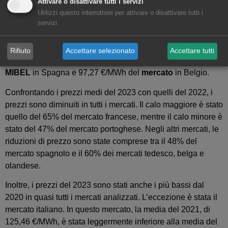
Attivare o disattivare tutti i servizi
Italia, con 127,24 €/MWh. D’altra parte, il prezzo medio
Utilizzi questo interruttore per attivare o disattivare tutti i
servizi.
annuo più basso, di 56,44 €/MWh, è stato quello del
mercato Nord Pool
dei paesi nordici. Nel resto dei mercati
elettrici europei analizzati in
AleaSoft Energy Forecasting
,
Rifiuto
Accettare selezionato
Accettare tutti
la media è stata compresa tra 87,10 €/MWh del
mercato
MIBEL
in Spagna e 97,27 €/MWh del
mercato
in Belgio.
Confrontando i prezzi medi del 2023 con quelli del 2022, i
prezzi sono diminuiti in tutti i mercati. Il calo maggiore è stato
quello del 65% del mercato francese, mentre il calo minore è
stato del 47% del mercato portoghese. Negli altri mercati, le
riduzioni di prezzo sono state comprese tra il 48% del
mercato spagnolo e il 60% dei mercati tedesco, belga e
olandese.
Inoltre, i prezzi del 2023 sono stati anche i più bassi dal
2020 in quasi tutti i mercati analizzati. L’eccezione è stata il
mercato italiano. In questo mercato, la media del 2021, di
125,46 €/MWh, è stata leggermente inferiore alla media del