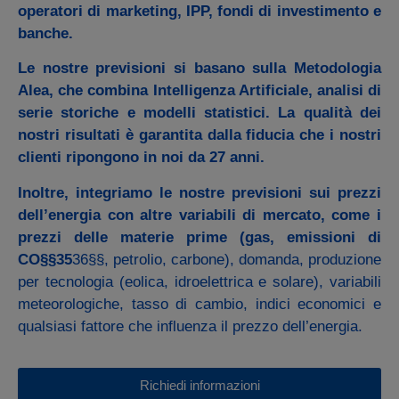
operatori di marketing, IPP, fondi di investimento e
banche.
Le nostre previsioni si basano sulla
Metodologia
Alea
, che combina
Intelligenza Artificiale
, analisi di
serie storiche
e
modelli statistici
. La qualità dei
nostri risultati è garantita dalla fiducia che i nostri
clienti ripongono in noi da 27 anni.
Inoltre, integriamo le nostre previsioni sui prezzi
dell’energia con altre variabili di mercato, come i
prezzi delle materie prime (gas, emissioni di
CO§§35
36§§, petrolio, carbone), domanda, produzione
per tecnologia (eolica, idroelettrica e solare), variabili
meteorologiche, tasso di cambio, indici economici e
qualsiasi fattore che influenza il prezzo dell’energia.
Richiedi informazioni