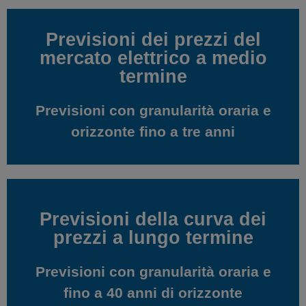
Previsioni dei prezzi del
Previsioni dei prezzi del
mercato elettrico a medio
mercato elettrico a medio
termine
termine
Previsioni con granularità oraria e
Previsioni con granularità oraria e
orizzonte fino a tre anni
orizzonte fino a tre anni
Previsioni della curva dei
Previsioni della curva dei
prezzi a lungo termine
prezzi a lungo termine
Previsioni con granularità oraria e
Previsioni con granularità oraria e
fino a 40 anni di orizzonte
fino a 40 anni di orizzonte